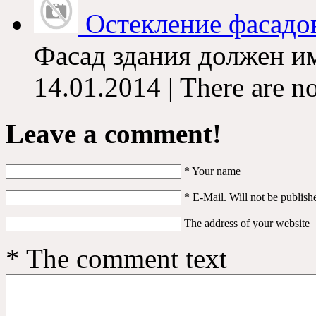
Остекление фасадо
Фасад здания должен име
14.01.2014 | There are n
Leave a comment!
*
Your name
*
E-Mail. Will not be publish
The address of your website
*
The comment text