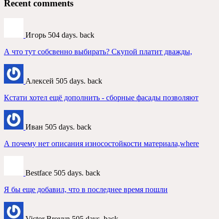
Recent comments
Игорь
504 days. back
А что тут собсвенно выбирать? Скупой платит дважды,
Алексей
505 days. back
Кстати хотел ещё дополнить - сборные фасады позволяют
Иван
505 days. back
А почему нет описания износостойкости материала,where
Bestface
505 days. back
Я бы еще добавил, что в последнее время пошли
Victor Brovyn
505 days. back