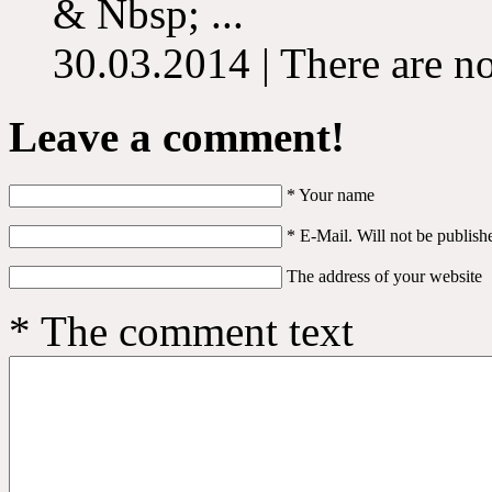
& Nbsp; ...
30.03.2014 | There are n
Leave a comment!
*
Your name
*
E-Mail. Will not be publish
The address of your website
*
The comment text