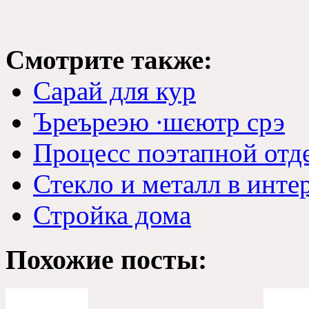
Смотрите также:
Сарай для кур
Ъреъреэю ∙шєютр срэ
Процесс поэтапной отд
Стекло и металл в инте
Стройка дома
Похожие посты: