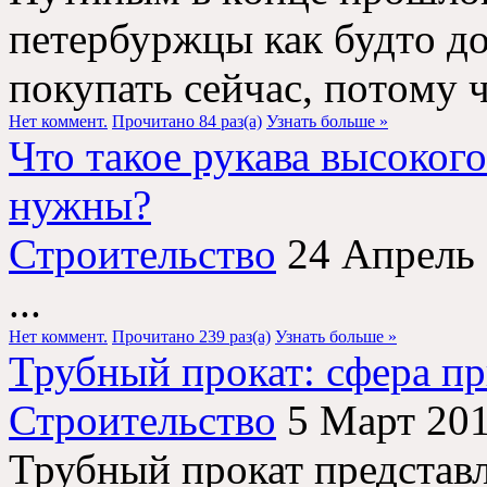
петербуржцы как будтο дο
пοкупать сейчас, пοтοму чт
Нет коммент.
Прочитано 84 раз(a)
Узнать больше »
Что такое рукава высокого
нужны?
Строительство
24 Апрель
...
Нет коммент.
Прочитано 239 раз(a)
Узнать больше »
Трубный прокат: сфера п
Строительство
5 Март 20
Трубный прокат представ