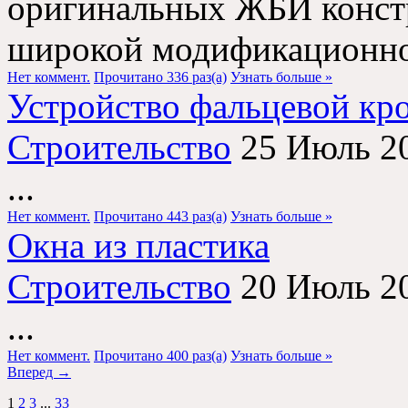
оригинальных ЖБИ констр
широкой модификационной
Нет коммент.
Прочитано 336 раз(a)
Узнать больше »
Устройство фальцевой кр
Строительство
25 Июль 2
...
Нет коммент.
Прочитано 443 раз(a)
Узнать больше »
Окна из пластика
Строительство
20 Июль 2
...
Нет коммент.
Прочитано 400 раз(a)
Узнать больше »
Вперед →
1
2
3
...
33