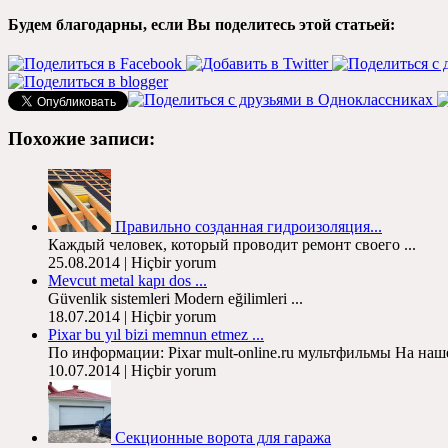
Будем благодарны
,
если Вы поделитесь этой статьей
:
Похожие записи
:
Правильно созданная гидроизоляция..
.
Каждый человек,
который проводит ремонт своего
...
25.08.2014 | Hiçbir yorum
Mevcut metal kapı dos ...
Güvenlik sistemleri Modern eğilimleri ...
18.07.2014 | Hiçbir yorum
Pixar bu yıl bizi memnun etmez ...
По информации: Pixar mult-online.ru мультфильмы На наше
10.07.2014 | Hiçbir yorum
Секционные ворота для гаража