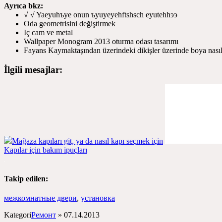
Ayrıca bkz:
√ √ Yaeyuhъye onun ъyuyeyehftshsch eyutehhээ
Oda geometrisini değiştirmek
Iç cam ve metal
Wallpaper Monogram 2013 oturma odası tasarımı
Fayans Kaymaktaşından üzerindeki dikişler üzerinde boya nası
İlgili mesajlar:
Mağaza kapıları git, ya da nasıl kapı seçmek için
Kapılar için bakım ipuçları
Takip edilen:
межкомнатные двери
,
установка
Kategori
Ремонт
»
07.14.2013