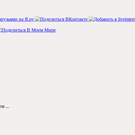
м ...