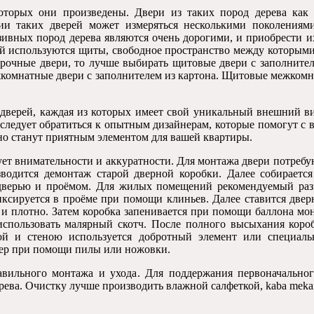
оторых они произведены
.
Двери из таких пород дерева как
ии таких дверей может измеряться несколькими поколениям
зивных пород дерева являются очень дорогими
,
и приобрести и
ей используются щиты
,
свободное пространство между которым
прочные двери
,
то лучше выбирать щитовые двери с заполнител
комнатные двери с заполнителем из картона
.
Щитовые межкомна
 дверей
,
каждая из которых имеет свой уникальный внешний в
 следует обратиться к опытным дизайнерам
,
которые помогут с
но станут приятным элементом для вашей квартиры
.
ует внимательности и аккуратности
.
Для монтажа двери потреб
зводится демонтаж старой дверной коробки
.
Далее собирается
дверью и проёмом
.
Для жилых помещений рекомендуемый разм
иксируется в проёме при помощи клиньев
.
Далее ставится две
 и плотно
.
Затем коробка запенивается при помощи баллона м
использовать малярный скотч
.
После полного высыхания коро
й и стеною используется добротный элемент или специальн
мер при помощи пилы или ножовки
.
авильного монтажа и ухода
.
Для поддержания первоначальног
рева
.
Очистку лучше производить влажной салфеткой
, kaba meka