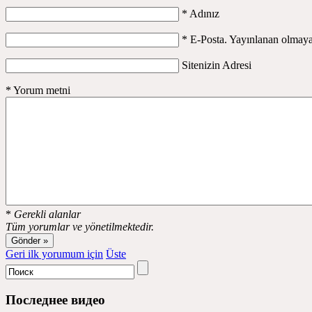
*
Adınız
*
E-Posta. Yayınlanan olmaya
Sitenizin Adresi
*
Yorum metni
*
Gerekli alanlar
Tüm yorumlar ve yönetilmektedir.
Geri ilk yorumum için
Üste
Последнее видео