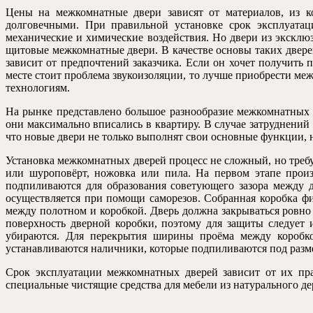
Цены на межкомнатные двери зависят от материалов
,
из к
долговечными
.
При правильной установке срок эксплуатац
механические и химические воздействия
.
Но двери из эксклю
щитовые межкомнатные двери
.
В качестве основы таких двер
зависит от предпочтений заказчика
.
Если он хочет получить 
месте стоит проблема звукоизоляции
,
то лучше приобрести меж
технологиям
.
На рынке представлено большое разнообразие межкомнатных
они максимально вписались в квартиру
.
В случае затруднений
что новые двери не только выполнят свои основные функции
,
Установка межкомнатных дверей процесс не сложный
,
но треб
или шуроповёрт
,
ножовка или пила
.
На первом этапе прои
подпиливаются для образования советующего зазора между 
осуществляется при помощи саморезов
.
Собранная коробка ф
между полотном и коробкой
.
Дверь должна закрываться ровно
поверхность дверной коробки
,
поэтому для защиты следует 
убираются
.
Для перекрытия ширины проёма между коробко
устанавливаются наличники
,
которые подпиливаются под раз
Срок эксплуатации межкомнатных дверей зависит от их пр
специальные чистящие средства для мебели из натурального де