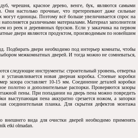
 дуб
,
черешня
,
красное дерево
,
венге
,
бук
,
являются самыми
и
.
Они настолько прочные
,
что претерпевают даже сильные
х могут единицы
.
Поэтому всё больше увеличивается спрос на
и наполняется различными материалами
.
Материал заполнителя
ем из реек и деревянных брусков
.
Если у заказчика на первом
тные двери являются продуктом
,
производимым по новейшим
ид
.
Подбирать двери необходимо под интерьер комнаты
,
чтобы
 выбором межкомнатных дверей
.
И тогда можно не сомневаться
,
уются следующие инструменты
:
строительный уровень
,
отвертка
 и устанавливается новая дверная коробка
.
Стоевые коробки
ер зазора составляет
10-15 мм.
Соединение деталей коробки
рное полотно и дополнительные распорки
.
Проверяются зазоры
онтажной пены
.
При попадании на дверь пена можно повредить
бки выступающая пена аккуратно срезается ножом
,
а запорки
ая соединительная планка
.
Для скрытия дефектов монтажа
о внешнего вида для очистки дверей необходимо применять
nik etki olmadan.