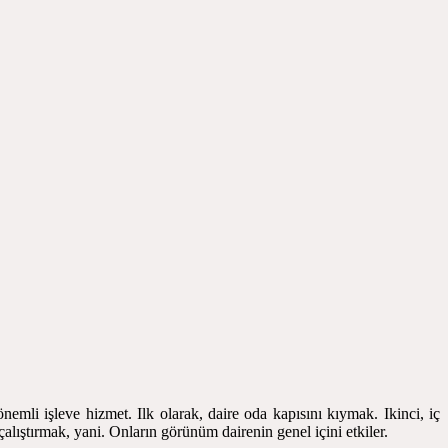
önemli işleve hizmet. Ilk olarak, daire oda kapısını kıymak. Ikinci, iç
alıştırmak, yani. Onların görünüm dairenin genel içini etkiler.