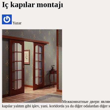
Iç kapılar montajı
Yazar
Межкомнатные двери явля
kapılar yalıtım gibi işlev, yani. koridorda ya da diğer odalardan diğer