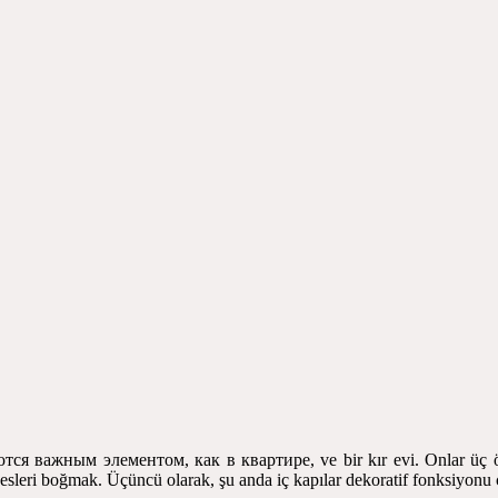
ются важным элементом
,
как в квартире
, ve bir kır evi. Onlar üç 
 sesleri boğmak. Üçüncü olarak, şu anda iç kapılar dekoratif fonksiyonu ç