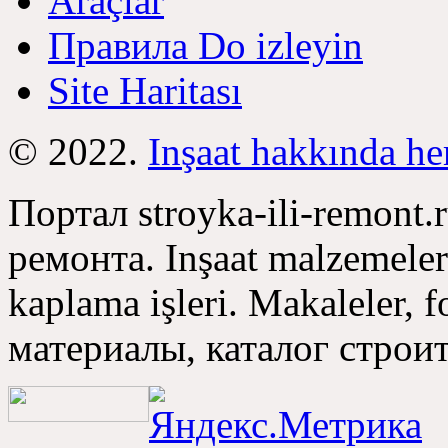
Araçlar
Правила Do izleyin
Site Haritası
© 2022.
Inşaat hakkında he
Портал stroyka-ili-remont.
ремонта
. Inşaat malzemeler
kaplama işleri. Makaleler, f
материалы
,
каталог стро