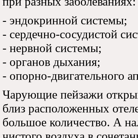
при разных заболеваниях
:
-
эндокринной системы
;
-
сердечно-сосудистой си
-
нервной системы
;
-
органов дыхания
;
-
опорно-двигательного а
Чарующие пейзажи открыв
близ расположенных отел
большое количество
.
А на
чистого воздуха в сочета