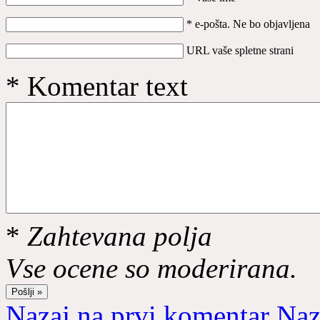
*
e-pošta. Ne bo objavljena
URL vaše spletne strani
*
Komentar text
*
Zahtevana polja
Vse ocene so moderirana.
Nazaj na prvi komentar
Naz