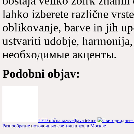
obstaja veliko zbirk znanih 
lahko izberete različne vrs
oblikovanje, barve in jih upo
ustvariti udobje, harmonij
необходимые акценты.
Podobni objav:
LED ulična razsvetljava tekme
Светодиодные
Разнообразие потолочных светильников в Москве