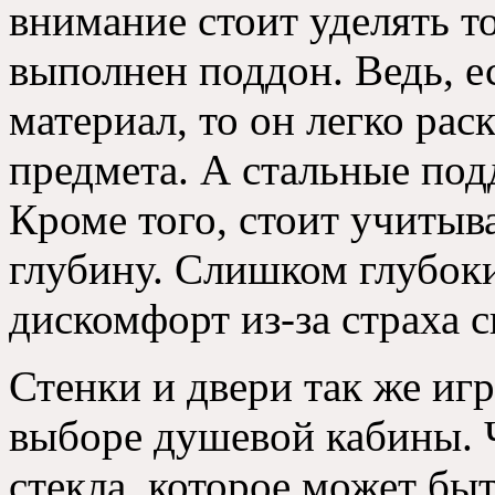
внимание стоит уделять т
выполнен поддон
.
Ведь
,
е
материал
,
то он легко рас
предмета
.
А стальные под
Кроме того
,
стоит учитыв
глубину
.
Слишком глубоки
дискомфорт из-за страха 
Стенки и двери так же иг
выборе душевой кабины
.
стекла
,
которое может быт