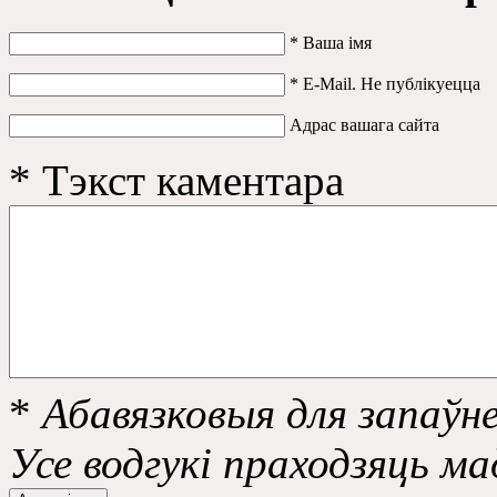
*
Ваша імя
*
E-Mail. Не публікуецца
Адрас вашага сайта
*
Тэкст каментара
*
Абавязковыя для запаўне
Усе водгукі праходзяць м