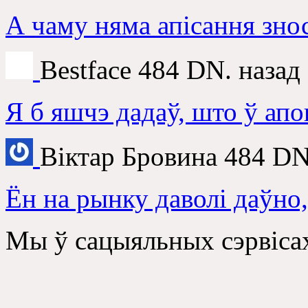
А чаму няма апісання зно
Bestface
484 DN. назад
Я б яшчэ дадаў, што ў ап
Віктар Бровина
484 DN
Ён на рынку даволі даўно,
Мы ў сацыяльных сэрвіса