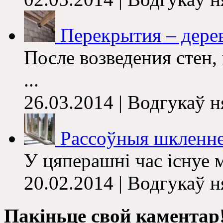
Перекрытия – дере
После возведения стен,
...
26.03.2014 | Водгукаў 
Рассоўныя шкленне 
У цяперашні час існуе м
20.02.2014 | Водгукаў 
Пакіньце свой каментар