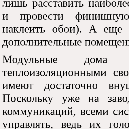
лишь расставить наибол
и провести финишную
наклеить обои
).
А еще 
дополнительные помещен
Модульные дома о
теплоизоляционными сво
имеют достаточно вну
Поскольку уже на заво
коммуникаций
,
всеми сис
управлять
,
ведь их гол