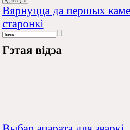
Вярнуцца да першых каме
старонкі
Гэтая відэа
Выбар апарата для зваркі