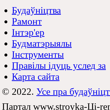
Будаўніцтва
Рамонт
Інтэр'ер
Будматэрыялы
Інструменты
Правілы ідуць услед за
Карта сайта
© 2022.
Усе пра будаўніцт
Партал www.stroyka-Ці-rem