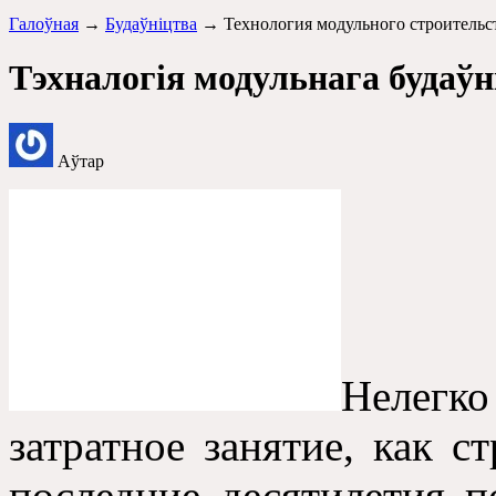
Галоўная
→
Будаўніцтва
→ Технология модульного строительс
Тэхналогія модульнага будаўн
Аўтар
Нелегко
затратное занятие
,
как ст
последние десятилетия п