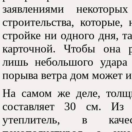
заявлениями некоторы
строительства
, которые,
стройке ни одного дня
,
т
карточной
.
Чтобы она р
лишь небольшого удара 
порыва ветра дом может и
На самом же деле
,
толщ
составляет
30 см.
Из 
утеплитель
,
в качес