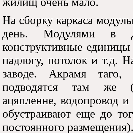
жилищ очень мало
.
На сборку каркаса модуль
день
.
Модулями в д
конструктивные единицы
падлогу,
потолок и т.д
. Н
заводе
. Акрамя таго
подводятся там же
(
ацяпленне,
водопровод и
обустраивают еще до тог
постоянного размещения
)