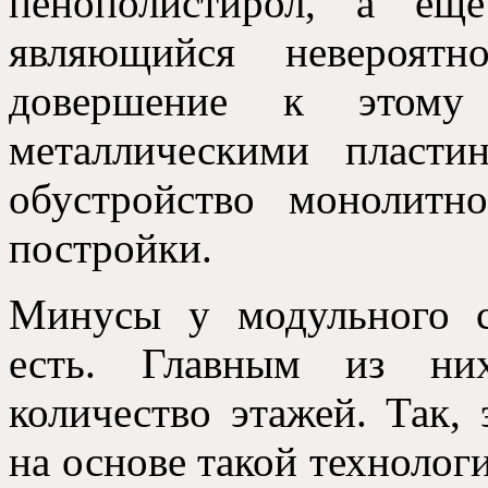
пенополистирол
,
а еще
являющийся невероят
довершение к этом
металлическими пласти
обустройство монолитн
постройки
.
Минусы у модульного с
есть
.
Главным из них
количество этажей
. Так,
на основе такой технолог