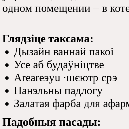
одном помещении – в кот
Глядзіце таксама:
Дызайн ваннай пакоі
Усе аб будаўніцтве
Areareэyu ∙шєютр срэ
Панэльны падлогу
Залатая фарба для афар
Падобныя пасады: