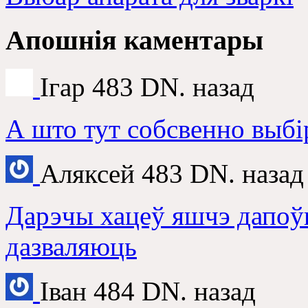
Апошнія каментары
Ігар
483 DN. назад
А што тут собсвенно выбі
Аляксей
483 DN. назад
Дарэчы хацеў яшчэ дапоў
дазваляюць
Іван
484 DN. назад