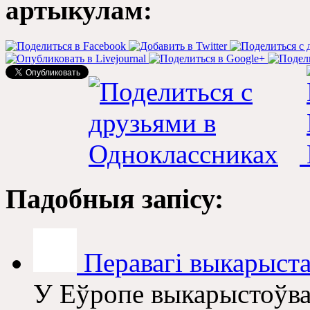
артыкулам:
Падобныя запісу:
Перавагі выкарыста
У Еўропе выкарыстоўва