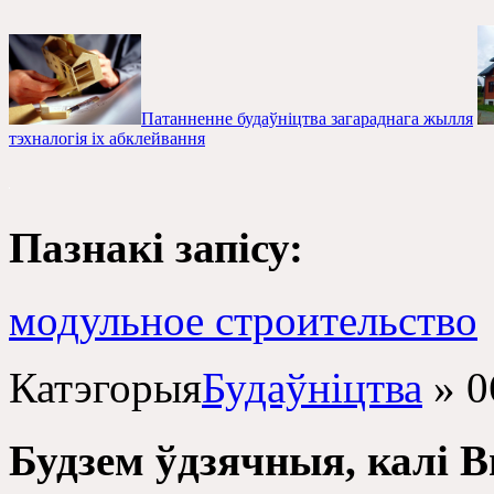
Патанненне будаўніцтва загараднага жылля
тэхналогія іх абклейвання
Пазнакі запісу:
модульное строительство
Катэгорыя
Будаўніцтва
»
0
Будзем ўдзячныя, калі 