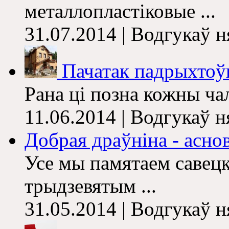
металлопластіковые ...
31.07.2014 | Водгукаў 
Пачатак падрыхтоўкі
Рана ці позна кожны чал
11.06.2014 | Водгукаў 
Добрая драўніна - аснов
Усе мы памятаем савецк
трыдзевятым ...
31.05.2014 | Водгукаў 