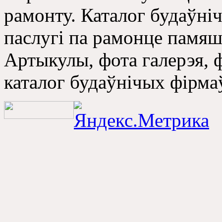
рамонту. Каталог будаўні
паслугі па рамонце памяш
Артыкулы, фота галерэя, 
каталог будаўнічых фірма