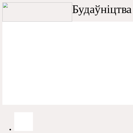
Будаўніцтва