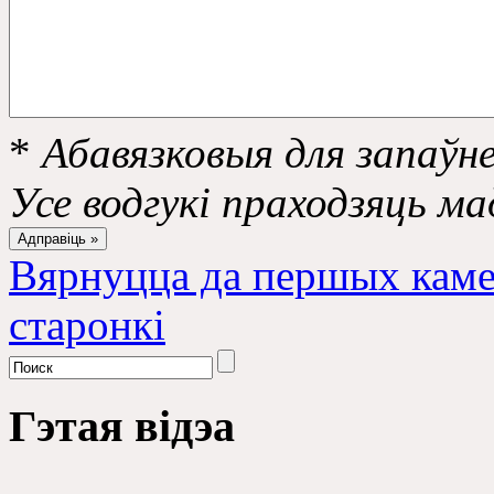
*
Абавязковыя для запаўне
Усе водгукі праходзяць м
Вярнуцца да першых каме
старонкі
Гэтая відэа