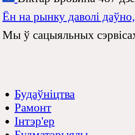
Ён на рынку даволі даўно,
Мы ў сацыяльных сэрвіса
Будаўніцтва
Рамонт
Інтэр'ер
Будматэрыялы