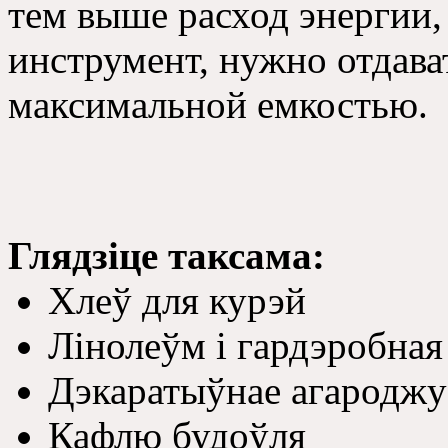
тем выше расход энергии
инструмент, нужно отдава
максимальной емкостью.
Глядзіце таксама:
Хлеў для курэй
Лінолеўм і гардэробная
Дэкаратыўнае агароджу 
Кафлю будоўля