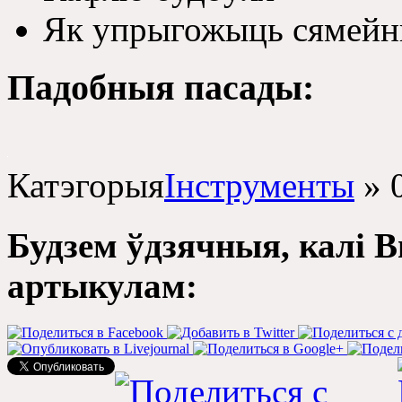
Як упрыгожыць сямейны
Падобныя пасады:
Катэгорыя
Інструменты
»
Будзем ўдзячныя, калі 
артыкулам: