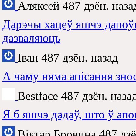
Аляксей
487 дзён. наза
Дарэчы хацеў яшчэ дапоў
дазваляюць
Іван
487 дзён. назад
А чаму няма апісання зно
Bestface
487 дзён. наза
Я б яшчэ дадаў, што ў ап
Віктар Бровина
487 дзё