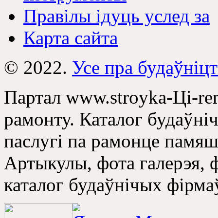
Правілы ідуць услед за
Карта сайта
© 2022.
Усе пра будаўніцт
Партал www.stroyka-Ці-rem
рамонту. Каталог будаўні
паслугі па рамонце памяш
Артыкулы, фота галерэя, 
каталог будаўнічых фірма