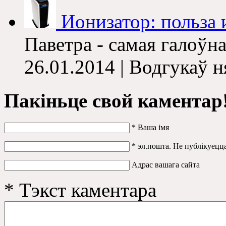
Ионизатор: польза 
Паветра - самая галоўна
26.01.2014 | Водгукаў 
Пакіньце свой каментар
*
Ваша імя
*
эл.пошта. Не публікуецц
Адрас вашага сайта
*
Тэкст каментара