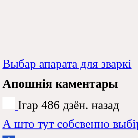
Выбар апарата для зваркі
Апошнія каментары
Ігар
486 дзён. назад
А што тут собсвенно выбі