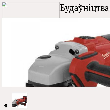
Будаўніцтва